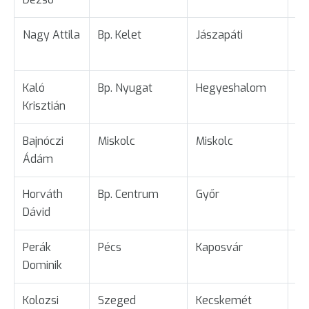
Nagy Attila
Bp. Kelet
Jászapáti
Ta
Kaló
Bp. Nyugat
Hegyeshalom
Ta
Krisztián
Bajnóczi
Miskolc
Miskolc
Üg
Ádám
Horváth
Bp. Centrum
Győr
Ta
Dávid
Perák
Pécs
Kaposvár
Ta
Dominik
Kolozsi
Szeged
Kecskemét
Ta