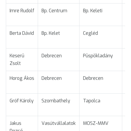
Imre Rudolf
Bp. Centrum
Bp. Keleti
Ta
Berta Dávid
Bp. Kelet
Cegléd
Ta
Keserű
Debrecen
Püspökladány
Ta
Zsolt
Horog Ákos
Debrecen
Debrecen
Üg
Gróf Károly
Szombathely
Tapolca
Ta
Jakus
Vasútvállalatok
MOSZ-MMV
Üg
Dezső