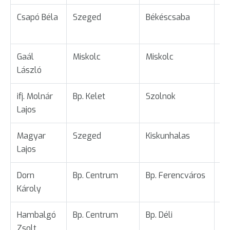
Csapó Béla
Szeged
Békéscsaba
Üg
Gaál
Miskolc
Miskolc
Ta
László
ifj. Molnár
Bp. Kelet
Szolnok
Ta
Lajos
Magyar
Szeged
Kiskunhalas
Ta
Lajos
Dorn
Bp. Centrum
Bp. Ferencváros
Ta
Károly
Hambalgó
Bp. Centrum
Bp. Déli
Üg
Zsolt