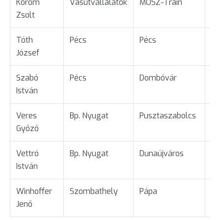
Korom
Vasútvállalatok
MOSZ-Train
Ta
Zsolt
Tóth
Pécs
Pécs
Ta
József
Szabó
Pécs
Dombóvár
Üg
István
Veres
Bp. Nyugat
Pusztaszabolcs
Ta
Győző
Vettró
Bp. Nyugat
Dunaújváros
Ta
István
Winhoffer
Szombathely
Pápa
Ta
Jenő