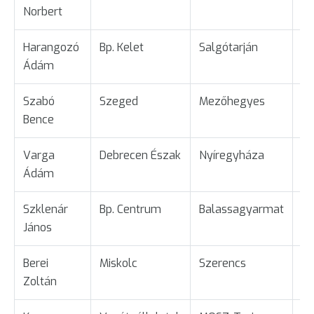
Norbert
Harangozó
Bp. Kelet
Salgótarján
Ta
Ádám
Szabó
Szeged
Mezőhegyes
Ta
Bence
Varga
Debrecen Észak
Nyíregyháza
Ta
Ádám
Szklenár
Bp. Centrum
Balassagyarmat
Ta
János
Berei
Miskolc
Szerencs
Ta
Zoltán