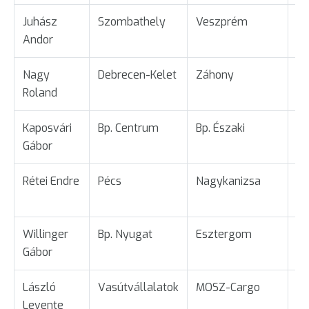
Juhász
Szombathely
Veszprém
Ta
Andor
Nagy
Debrecen-Kelet
Záhony
Üg
Roland
Kaposvári
Bp. Centrum
Bp. Északi
Üg
Gábor
Rétei Endre
Pécs
Nagykanizsa
Ta
Willinger
Bp. Nyugat
Esztergom
Ta
Gábor
László
Vasútvállalatok
MOSZ-Cargo
Ta
Levente