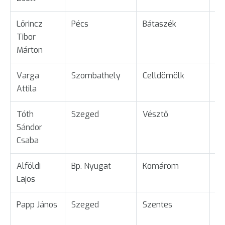
Lőrincz
Pécs
Bátaszék
Ta
Tibor
Márton
Varga
Szombathely
Celldömölk
Ta
Attila
Tóth
Szeged
Vésztő
Ta
Sándor
Csaba
Alföldi
Bp. Nyugat
Komárom
Ta
Lajos
Papp János
Szeged
Szentes
Ta