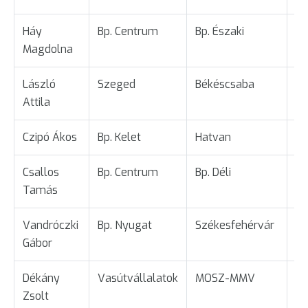
Háy
Bp. Centrum
Bp. Északi
Ta
Magdolna
László
Szeged
Békéscsaba
Ta
Attila
Czipó Ákos
Bp. Kelet
Hatvan
Üg
Csallos
Bp. Centrum
Bp. Déli
Ta
Tamás
Vandróczki
Bp. Nyugat
Székesfehérvár
Ta
Gábor
Dékány
Vasútvállalatok
MOSZ-MMV
Ta
Zsolt