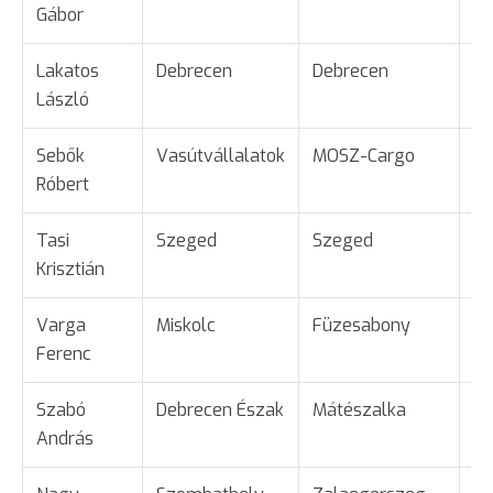
Gábor
Lakatos
Debrecen
Debrecen
Ta
László
Sebők
Vasútvállalatok
MOSZ-Cargo
Üg
Róbert
Tasi
Szeged
Szeged
Ta
Krisztián
Varga
Miskolc
Füzesabony
Ta
Ferenc
Szabó
Debrecen Észak
Mátészalka
Ta
András