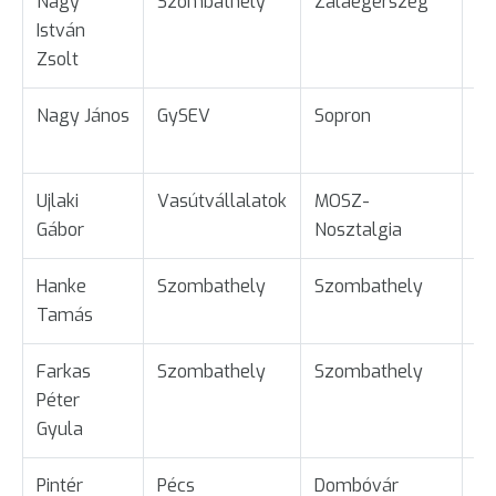
Nagy
Szombathely
Zalaegerszeg
Ta
István
Zsolt
Nagy János
GySEV
Sopron
Ta
Ujlaki
Vasútvállalatok
MOSZ-
Ta
Gábor
Nosztalgia
Hanke
Szombathely
Szombathely
Ta
Tamás
Farkas
Szombathely
Szombathely
Üg
Péter
Gyula
Pintér
Pécs
Dombóvár
Ta