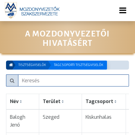
A MOZDONYVEZETŐI
HIVATÁSÉRT
TISZTSÉGVISELŐK
TAGCSOPORTI TISZTSÉGVISELŐK
Név
Terület
Tagcsoport
B
Balogh
Szeged
Kiskunhalas
Üg
Jenő