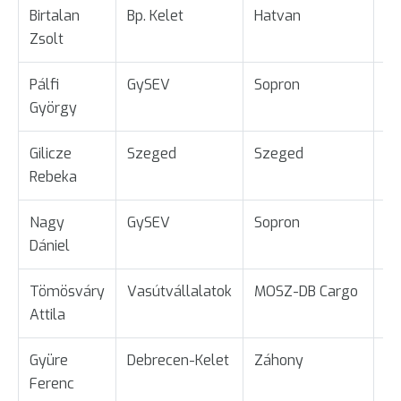
Birtalan
Bp. Kelet
Hatvan
Ta
Zsolt
Pálfi
GySEV
Sopron
Üg
György
Gilicze
Szeged
Szeged
Üg
Rebeka
Nagy
GySEV
Sopron
Üg
Dániel
Tömösváry
Vasútvállalatok
MOSZ-DB Cargo
Ta
Attila
Gyüre
Debrecen-Kelet
Záhony
Ta
Ferenc