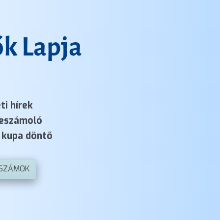
k Lapja
ti hírek
eszámoló
kupa döntő
 SZÁMOK