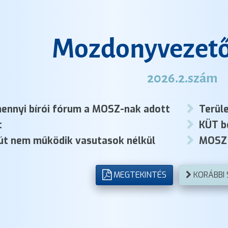
Mozdonyvezető
2026.2.szám
ennyi bírói fórum a MOSZ-nak adott
Terüle
t
KÜT b
út nem működik vasutasok nélkül
MOSZ 
MEGTEKINTÉS
KORÁBBI