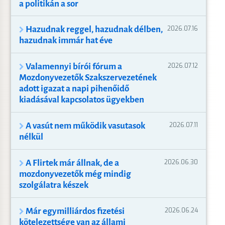
a politikán a sor
Hazudnak reggel, hazudnak délben,
2026.07.16
hazudnak immár hat éve
Valamennyi bírói fórum a
2026.07.12
Mozdonyvezetők Szakszervezetének
adott igazat a napi pihenőidő
kiadásával kapcsolatos ügyekben
A vasút nem működik vasutasok
2026.07.11
nélkül
A Flirtek már állnak, de a
2026.06.30
mozdonyvezetők még mindig
szolgálatra készek
Már egymilliárdos fizetési
2026.06.24
kötelezettsége van az állami