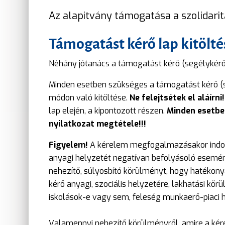
Az alapitvány támogatása a szolidarit
Támogatást kérő lap kitölt
Néhány jótanács a támogatást kérő (segélykérő)
Minden esetben szükséges a támogatást kérő (s
módon való kitöltése.
Ne felejtsétek el aláírni!
lap elején, a kipontozott részen.
Minden esetbe
nyilatkozat megtétele!!!
Figyelem!
A kérelem megfogalmazásakor indokoln
anyagi helyzetét negatívan befolyásoló esemény
nehezítő, súlyosbító körülményt, hogy hatékonyab
kérő anyagi, szociális helyzetére, lakhatási kö
iskolások-e vagy sem, feleség munkaerő-piaci h
Valamennyi nehezítő körülményről, amire a kére