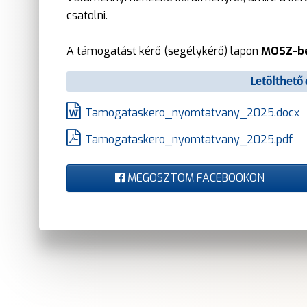
csatolni.
A támogatást kérő (segélykérő) lapon
MOSZ-bél
Letölthet
Tamogataskero_nyomtatvany_2025.docx
Tamogataskero_nyomtatvany_2025.pdf
MEGOSZTOM FACEBOOKON