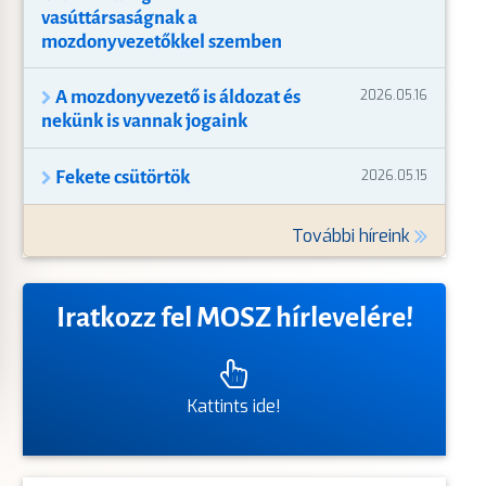
vasúttársaságnak a
mozdonyvezetőkkel szemben
A mozdonyvezető is áldozat és
2026.05.16
nekünk is vannak jogaink
Fekete csütörtök
2026.05.15
További híreink
Iratkozz fel MOSZ hírlevelére!
Kattints ide!