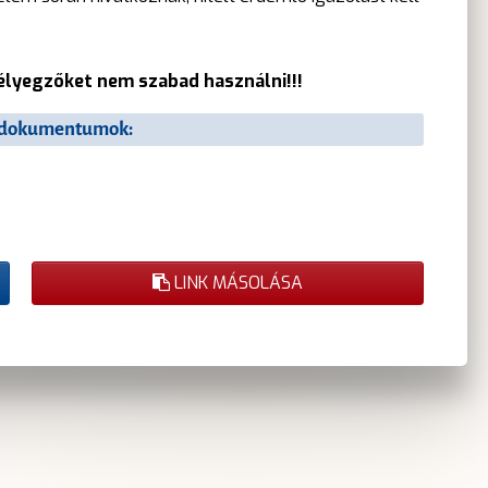
yegzőket nem szabad használni!!!
ő dokumentumok:
LINK MÁSOLÁSA