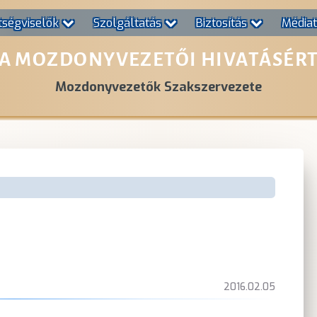
tségviselők
Szolgáltatás
Biztosítás
Média
A MOZDONYVEZETŐI HIVATÁSÉR
Mozdonyvezetők Szakszervezete
2016.02.05