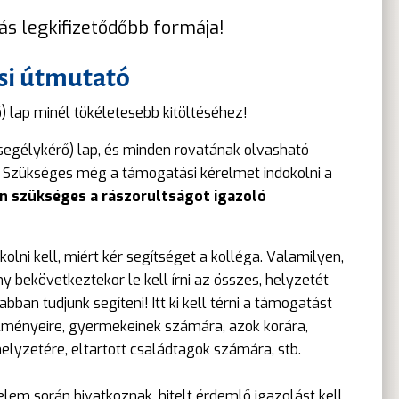
ás legkifizetődőbb formája!
ési útmutató
 lap minél tökéletesebb kitöltéséhez!
egélykérő) lap, és minden rovatának olvasható
Szükséges még a támogatási kérelmet indokolni a
n szükséges a rászorultságot igazoló
i kell, miért kér segítséget a kolléga. Valamilyen,
 bekövetkeztekor le kell írni az összes, helyzetét
ban tudjunk segíteni! Itt ki kell térni a támogatást
rülményeire, gyermekeinek számára, azok korára,
elyzetére, eltartott családtagok számára, stb.
lem során hivatkoznak, hitelt érdemlő igazolást kell