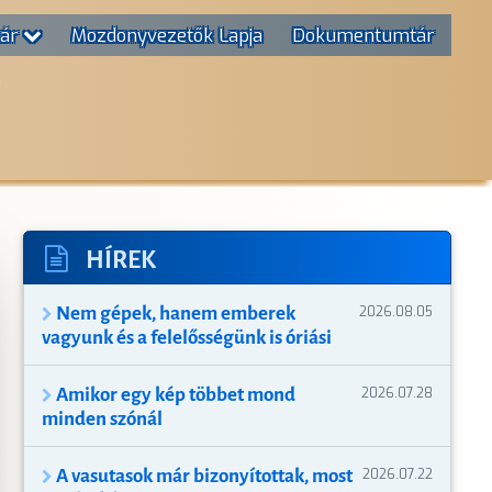
tár
Mozdonyvezetők Lapja
Dokumentumtár
T
HÍREK
Nem gépek, hanem emberek
2026.08.05
vagyunk és a felelősségünk is óriási
Amikor egy kép többet mond
2026.07.28
minden szónál
A vasutasok már bizonyítottak, most
2026.07.22