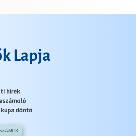
k Lapja
ti hírek
eszámoló
kupa döntő
 SZÁMOK