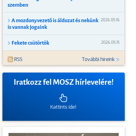
szemben
A mozdonyvezető is áldozat és nekünk
2026.05.16
is vannak jogaink
Fekete csütörtök
2026.05.15
RSS
További híreink
Iratkozz fel MOSZ hírlevelére!
Kattints ide!