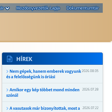
tár
Mozdonyvezetők Lapja
Dokumentumtár
T
HÍREK
Nem gépek, hanem emberek vagyunk
2026.08.05
és a felelősségünk is óriási
Amikor egy kép többet mond minden
2026.07.28
szónál
A vasutasok már bizonyítottak, most a
2026.07.22