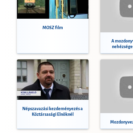
MOSZ film
A mozdonyv
nehézségei
Népszavazási kezdeményezés a
Köztársasági Elnöknél
Mozdonyvez