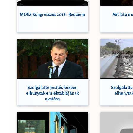
MOSZ Kongresszus 2018 - Requiem
Mit lát a 
Szolgálatteljesítés közben
Szolgálatte
elhunytak emléktáblájának
elhunyta
avatása