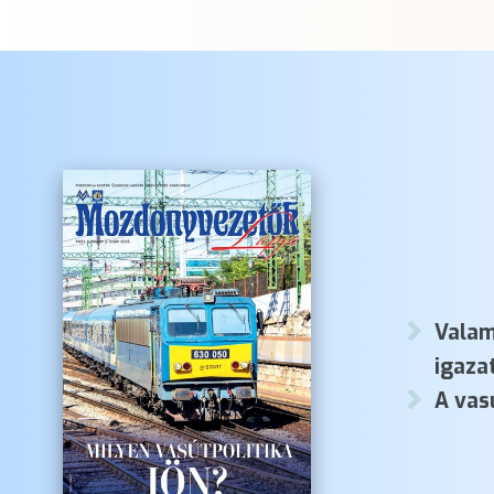
Valam
igaza
A vas