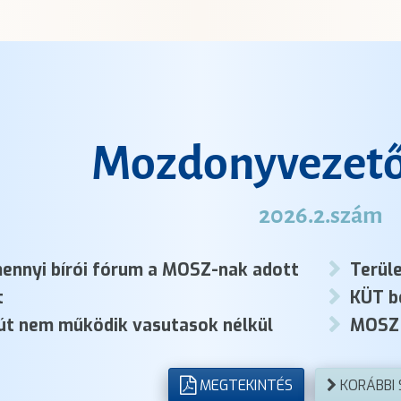
Mozdonyvezető
2026.2.szám
ennyi bírói fórum a MOSZ-nak adott
Terüle
t
KÜT b
út nem működik vasutasok nélkül
MOSZ 
MEGTEKINTÉS
KORÁBBI