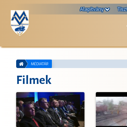
Alapítvány
Tisz
MÉDIATÁR
Filmek