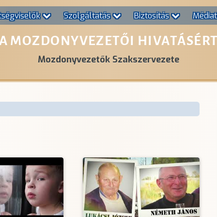
tségviselők
Szolgáltatás
Biztosítás
Média
A MOZDONYVEZETŐI HIVATÁSÉR
Mozdonyvezetők Szakszervezete