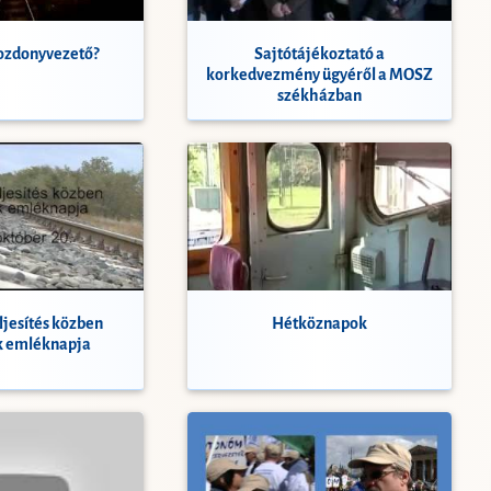
mozdonyvezető?
Sajtótájékoztató a
korkedvezmény ügyéről a MOSZ
székházban
ljesítés közben
Hétköznapok
k emléknapja