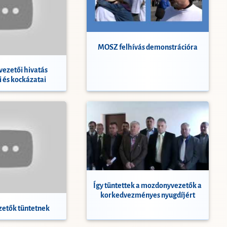
MOSZ felhívás demonstrációra
ezetői hivatás
 és kockázatai
Így tüntettek a mozdonyvezetők a
korkedvezményes nyugdíjért
etők tüntetnek