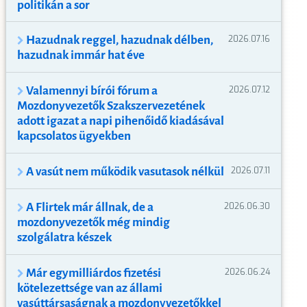
politikán a sor
Hazudnak reggel, hazudnak délben,
2026.07.16
hazudnak immár hat éve
Valamennyi bírói fórum a
2026.07.12
Mozdonyvezetők Szakszervezetének
adott igazat a napi pihenőidő kiadásával
kapcsolatos ügyekben
A vasút nem működik vasutasok nélkül
2026.07.11
A Flirtek már állnak, de a
2026.06.30
mozdonyvezetők még mindig
szolgálatra készek
Már egymilliárdos fizetési
2026.06.24
kötelezettsége van az állami
vasúttársaságnak a mozdonyvezetőkkel