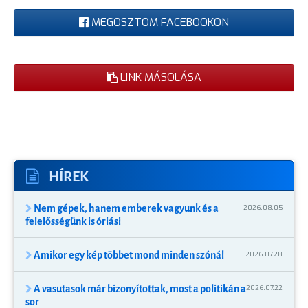
MEGOSZTOM FACEBOOKON
LINK MÁSOLÁSA
HÍREK
Nem gépek, hanem emberek vagyunk és a
2026.08.05
felelősségünk is óriási
Amikor egy kép többet mond minden szónál
2026.07.28
A vasutasok már bizonyítottak, most a politikán a
2026.07.22
sor