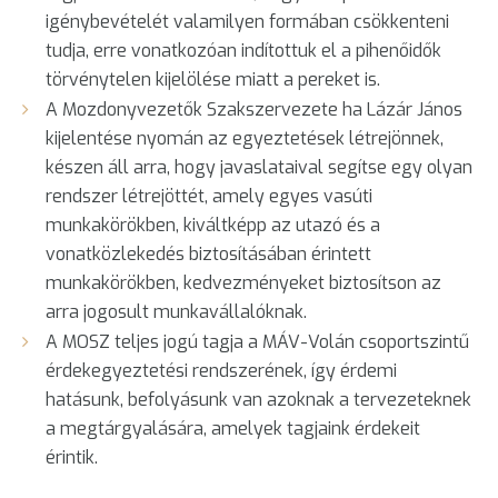
igénybevételét valamilyen formában csökkenteni
tudja, erre vonatkozóan indítottuk el a pihenőidők
törvénytelen kijelölése miatt a pereket is.
A Mozdonyvezetők Szakszervezete ha Lázár János
kijelentése nyomán az egyeztetések létrejönnek,
készen áll arra, hogy javaslataival segítse egy olyan
rendszer létrejöttét, amely egyes vasúti
munkakörökben, kiváltképp az utazó és a
vonatközlekedés biztosításában érintett
munkakörökben, kedvezményeket biztosítson az
arra jogosult munkavállalóknak.
A MOSZ teljes jogú tagja a MÁV-Volán csoportszintű
érdekegyeztetési rendszerének, így érdemi
hatásunk, befolyásunk van azoknak a tervezeteknek
a megtárgyalására, amelyek tagjaink érdekeit
érintik.