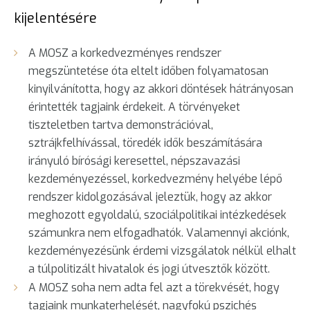
kijelentésére
A MOSZ a korkedvezményes rendszer
megszüntetése óta eltelt időben folyamatosan
kinyilvánította, hogy az akkori döntések hátrányosan
érintették tagjaink érdekeit. A törvényeket
tiszteletben tartva demonstrációval,
sztrájkfelhívással, töredék idők beszámítására
irányuló bírósági keresettel, népszavazási
kezdeményezéssel, korkedvezmény helyébe lépő
rendszer kidolgozásával jeleztük, hogy az akkor
meghozott egyoldalú, szociálpolitikai intézkedések
számunkra nem elfogadhatók. Valamennyi akciónk,
kezdeményezésünk érdemi vizsgálatok nélkül elhalt
a túlpolitizált hivatalok és jogi útvesztők között.
A MOSZ soha nem adta fel azt a törekvését, hogy
tagjaink munkaterhelését, nagyfokú pszichés