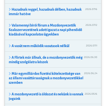
Hazudnak reggel, hazudnak délben, hazudnak
2026.07.16
immár hat éve
Valamennyi bírói fórum a Mozdonyvezetők
2026.07.12
Szakszervezetének adott igazat a napi pihenőidő
kiadásával kapcsolatos ügyekben
A vasút nem működik vasutasok nélkül
2026.07.11
A Flirtek már állnak, de a mozdonyvezetők még
2026.06.30
mindig szolgálatra készek
Már egymilliárdos fizetési kötelezettsége van
2026.06.24
az állami vasúttársaságnak a mozdonyvezetőkkel
szemben
A mozdonyvezető is áldozat és nekünk is vannak
2026.05.16
jogaink