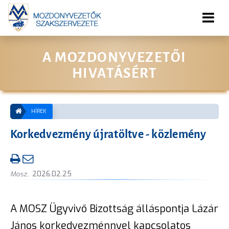
A MOZDONYVEZETŐI
HIVATÁSÉRT
HÍREK
Korkedvezmény újratöltve - közlemény
Mosz
,
2026.02.25
A MOSZ Ügyvivő Bizottság álláspontja Lázár
János korkedvezménnyel kapcsolatos